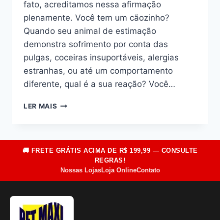
fato, acreditamos nessa afirmação
plenamente. Você tem um cãozinho?
Quando seu animal de estimação
demonstra sofrimento por conta das
pulgas, coceiras insuportáveis, alergias
estranhas, ou até um comportamento
diferente, qual é a sua reação? Você…
DESCUBRA
LER MAIS
5
TÉCNICAS
PARA
EVITAR
🚚 FRETE GRÁTIS ACIMA DE R$ 199,99 — CONSULTE
PULGAS
REGRAS!
NOS
Nossas Lojas
Loja Online
Contato
CÃES