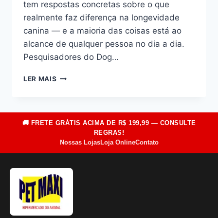
tem respostas concretas sobre o que
realmente faz diferença na longevidade
canina — e a maioria das coisas está ao
alcance de qualquer pessoa no dia a dia.
Pesquisadores do Dog…
7
LER MAIS
HÁBITOS
DIÁRIOS
QUE
FAZEM
🚚 FRETE GRÁTIS ACIMA DE R$ 199,99 — CONSULTE
SEU
REGRAS!
CACHORRO
Nossas Lojas
Loja Online
Contato
VIVER
MAIS
(E
MELHOR)