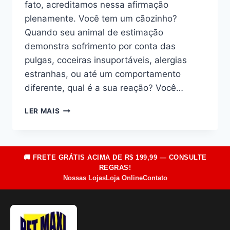
fato, acreditamos nessa afirmação
plenamente. Você tem um cãozinho?
Quando seu animal de estimação
demonstra sofrimento por conta das
pulgas, coceiras insuportáveis, alergias
estranhas, ou até um comportamento
diferente, qual é a sua reação? Você…
DESCUBRA
LER MAIS
5
TÉCNICAS
PARA
EVITAR
🚚 FRETE GRÁTIS ACIMA DE R$ 199,99 — CONSULTE
PULGAS
REGRAS!
NOS
Nossas Lojas
Loja Online
Contato
CÃES