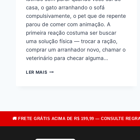
casa, o gato arranhando o sofá
compulsivamente, o pet que de repente
parou de comer com animação. A
primeira reação costuma ser buscar
uma solução física — trocar a ração,
comprar um arranhador novo, chamar o
veterinário para checar alguma…
POR
LER MAIS
QUE
SEU
PET
DESTRÓI
TUDO
QUANDO
VOCÊ
🚚 FRETE GRÁTIS ACIMA DE R$ 199,99 — CONSULTE REGRA
SAI
DE
CASA