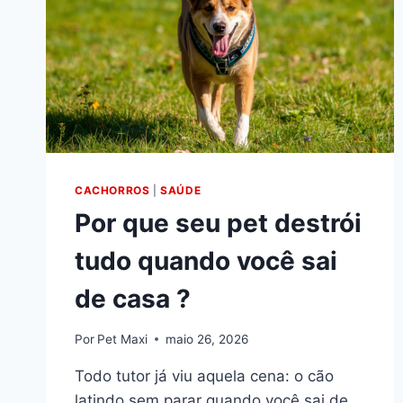
CACHORROS
|
SAÚDE
Por que seu pet destrói
tudo quando você sai
de casa ?
Por
Pet Maxi
maio 26, 2026
Todo tutor já viu aquela cena: o cão
latindo sem parar quando você sai de